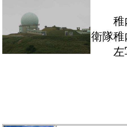
稚内
衛隊稚
左写