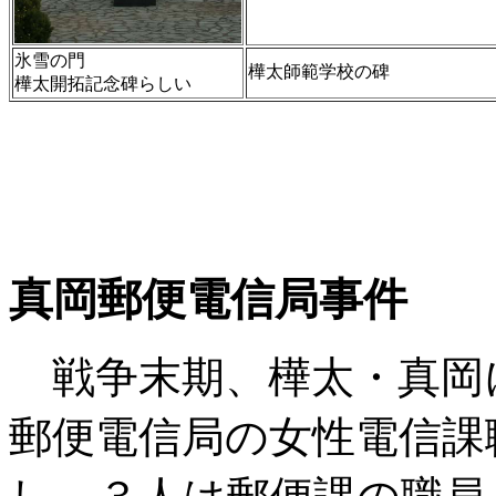
氷雪の門
樺太師範学校の碑
樺太開拓記念碑らしい
真岡郵便電信局事件
戦争末期、樺太・真岡
郵便電信局の女性電信課