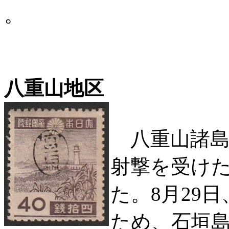
。
八重山地区
八重山諸島
射撃を受け
た。8月29
ため、石垣