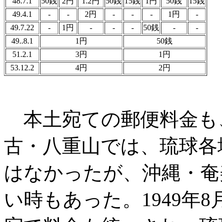
48.7.1
50銭
2円
1.2円
50銭
15銭
1円
50銭
15銭
49.4.1
-
-
2円
-
-
-
1円
-
49.7.22
-
1円
-
-
-
50銭
-
-
49..8.1
1円
50銭
51.2.1
3円
1円
53.12.2
4円
2円
本土宛ての郵便料金も
古・八重山では、琉球各
はなかったが、沖縄・奄
い時もあった。1949年