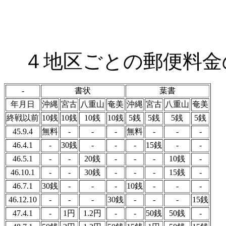
４地区ごとの郵便料金
-
書状
葉書
年月日
沖縄
宮古
八重山
奄美
沖縄
宮古
八重山
奄美
終戦以前
10銭
10銭
10銭
10銭
5銭
5銭
5銭
5銭
45.9.4
無料
-
-
-
無料
-
-
-
46.4.1
-
30銭
-
-
-
15銭
-
-
46.5.1
-
-
20銭
-
-
-
10銭
-
46.10.1
-
-
30銭
-
-
-
15銭
-
46.7.1
30銭
-
-
-
10銭
-
-
-
46.12.10
-
-
-
30銭
-
-
-
15銭
47.4.1
-
1円
1.2円
-
-
50銭
50銭
-