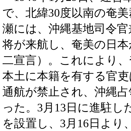
で、北緯30度以南の奄
瀬には、沖縄基地司令官
将が来航し、奄美の日本
二宣言）。これにより、
本土に本籍を有する官吏
通航が禁止され、沖縄占
った。3月13日に進駐
を設置し、3月16日よ