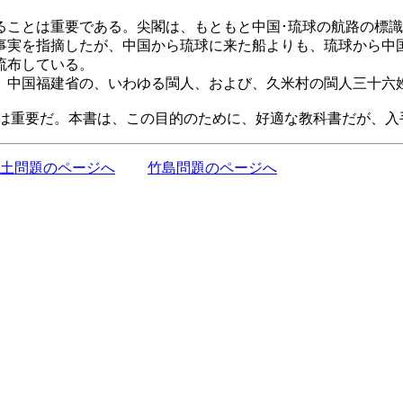
ことは重要である。尖閣は、もともと中国･琉球の航路の標識
事実を指摘したが、中国から琉球に来た船よりも、琉球から中
流布している。
中国福建省の、いわゆる閩人、および、久米村の閩人三十六
重要だ。本書は、この目的のために、好適な教科書だが、入
土問題のページへ
竹島問題のページへ