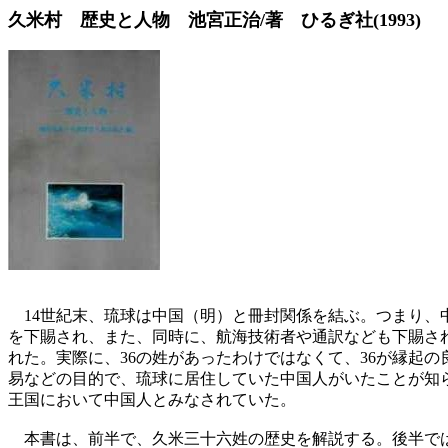
久米村 歴史と人物 池宮正治/著 ひるぎ社(1993)
14世紀末、琉球は中国（明）と冊封関係を結ぶ。つまり、
を下賜され、また、同時に、航海技術者や通訳なども下賜さ
れた。実際に、36の姓があったわけではなくて、36が縁起
易などの目的で、琉球に居住していた中国人がいたことが知
王国において中国人とみなされていた。
本書は、前半で、久米三十六姓の歴史を解説する。後半では