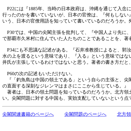
P22には『1885年、当時の日本政府は、沖縄を通じて入
行ったのかを書いていないが、日本の官僚は、『何もしない
いう、日本の官僚用語を知っていて書いているのだろうか。
P30では、中国の尖閣主張を批判して、『中国人より先に
で那覇市久米村に住んでいた人たちのことであることを、著
P34にも不思議な記述がある。『石井准教授によると、郭
水の上を渡るという意味であり、『入る』という意味ではな
井氏が主張しているわけではないと思う。著者の書き方だと
P60の次の記述もいただけない。
『「釣魚島は中国の領土である」という自らの主張と、尖閣
の直面する深刻なジレンマはまさにここから生じている。』
著者は、日本の領土問題を知っているのだろうか。北方領土
い。尖閣問題に対する中国も、実効支配していないという点
尖閣関連書籍のページへ
尖閣問題のページへ
北方領