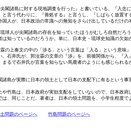
念に尖閣諸島に対する現地調査を行った』と書いている。『入念
』と言う代わりに、『善処する』と言うし、『しばらく放置す
外国人が、日本政治の常識への無知をさらけ出しているだけ
、琉球人が尖閣諸島の存在を知っていたほうがむしろ自然だろ
者は知っているのだろうか。単に、日本史・琉球史知識の欠如
汝霖の上奏文の中の「渉る」という言葉は「入る」という意味
い。石井氏が、郭汝霖の文章の『渉』を、前後関係から、『入
、まるで石井氏が言葉を知らない馬鹿者のようにも感じられる
諸島が実際に日本の領土として日本の支配下に有るという事
や竹島は、日本政府が実効支配をしていないので、日本政府
では、同じことだ。著者は、日本の領土問題を、小学生程度で
土問題のページへ
竹島問題のページへ