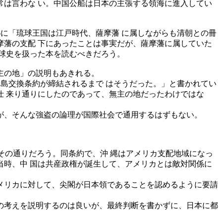
は言わな い。中国公船は日本の主張する領海に進入してい
に「琉球王国は江戸時代、薩摩藩 に属しながらも清朝との冊
藩の支配 下にあったことは事実だが、薩摩藩に属していた
球史を扱った本を読むべきだろう。
主の地」の説明もあきれる。
千島交換条約が締結されるまで はそうだった。」と書かれてい
仕 来り通りにしたのであって、無主の地だったわけではな
が、そんな強盗の論理が国際社会で通用するはずもない。
その通りだろう。同条約で、沖 縄はアメリカ支配地域になっ
時、中 国は共産政権が誕生して、アメリカとは敵対関係に
メリカに対して、尖閣が日本領であることを認めるように要請
の考えを説明するのは良いが、最終判断を書かずに、日本に都