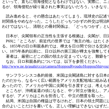
といって、直ちに領海侵犯となるわけではない。実際に、ニ
るが、領海侵犯が繰り返された事実はないだろう。いきなり
読み進めると、その懸念はあたってしまう。琉球史の記述で
封関係をやめなかった。こうしたどっちつかずの外交は明治
わけではないし、清朝との冊封関係は、「どっちつかず」と
日本が、尖閣領有の正当性を主張する根拠は、尖閣が、日清
P69に「ところが、前近代の世界では『無主の地』はたくさ
る。1855年の日ロ和親条約では、樺太を日ロ間で分ける交
い。1875年条約以前に、日ロ以外の第三国が樺太を強奪し
著者は、厳密にどこの国の領土か定まっていなと、難癖をつ
なお、日ロ和親条約については、以下を参照ください。
http://www.ne.jp/asahi/cccp/camera/HoppouRyoudo/HoppouShiryou
サンフランシスコ条約前後、米国は尖閣諸島に対する日本の潜
たのだから、なるべく広い範囲をアメリカ支配地域に組み込
あったので、アメリカが中国に尖閣を引き渡すとは、考えら
ところが、沖縄返還の頃になると、中ソ対立が激化し、アメ
するが、アメリカはこれを拒否して、中立の態度を取った。
結局、米国は自国の権益は守るけれど、日本の領土問題には
合のよいことだけを書いても、正しい理解はできないはずだ