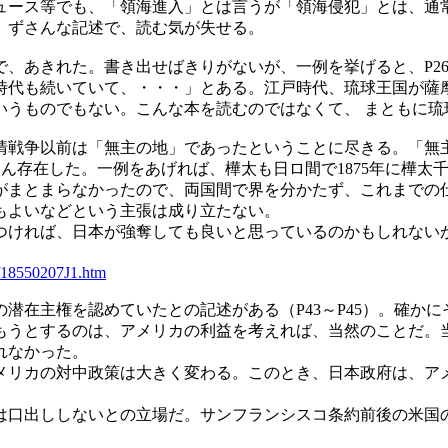
ュース等でも、「領海進入」とは言うが「領海侵犯」とは、通常
、ずさんな記述で、読む気が失せる。
、あきれた。書き出せばきりがないが、一例を挙げると、P26
時代も続いていて、・・・」とある。江戸時代、琉球王国が薩摩
いうものでもない。こんな本を読むのではなくて、 まともに琉
戦争以前は「無主の地」であったということに尽きる。「無
ん存在した。一例をあげれば、樺太も日ロ間で1875年に樺太
渉がまとまらなかったので、両国間で界を分かたず、これまでの
てもよいなどという主張は成り立たない。
ければ、日本が強奪しても良いと思っているのかもしれない
/18550207J1.htm
在主権を認めていたとの記述がある（P43～P45）。確かに
もうとするのは、アメリカの利益を考えれば、当然のことだ。当
れなかった。
リカの対中政策は大きく変わる。このとき、日本政府は、ア
口出ししないとの立場だ。サンフランシスコ条約前後の米国
。