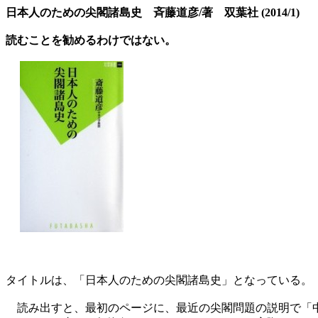
日本人のための尖閣諸島史 斉藤道彦/著 双葉社 (2014/1)
読むことを勧めるわけではない。
タイトルは、「日本人のための尖閣諸島史」となっている。
読み出すと、最初のページに、最近の尖閣問題の説明で「中