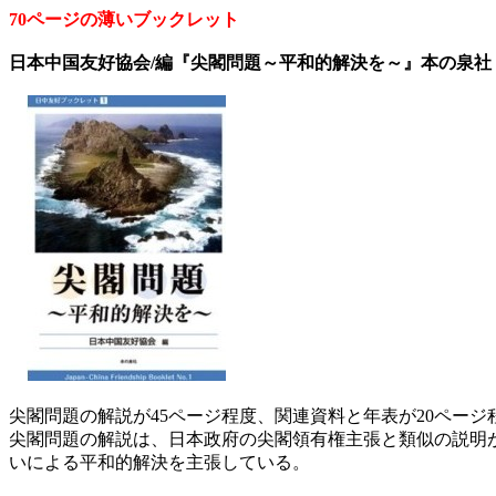
70ページの薄いブックレット
日本中国友好協会/編『尖閣問題～平和的解決を～』本の泉社 (20
尖閣問題の解説が45ページ程度、関連資料と年表が20ページ
尖閣問題の解説は、日本政府の尖閣領有権主張と類似の説明
いによる平和的解決を主張している。