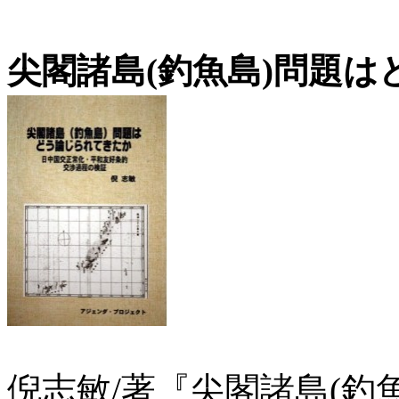
尖閣諸島(釣魚島)問題
倪志敏/著『尖閣諸島(釣