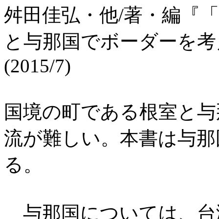
舛田佳弘・他/著・編『
と与那国でボーダーを考
(2015/7)
国境の町である根室と与
流が難しい。本書は与那
る。
与那国については、台