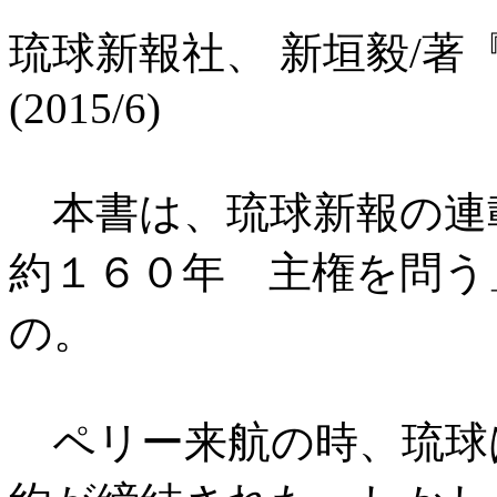
琉球新報社、 新垣毅/
(2015/6)
本書は、琉球新報の連
約１６０年 主権を問う
の。
ペリー来航の時、琉球