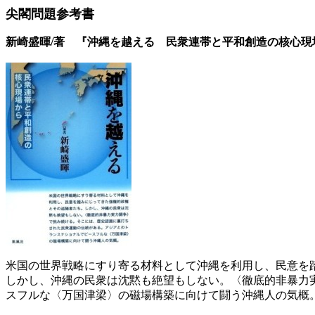
尖閣問題参考書
新崎盛暉/著 『沖縄を越える 民衆連帯と平和創造の核心現場から
米国の世界戦略にすり寄る材料として沖縄を利用し、民意を
しかし、沖縄の民衆は沈黙も絶望もしない。〈徹底的非暴力
スフルな〈万国津梁〉の磁場構築に向けて闘う沖縄人の気概