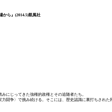
』(2014.5)凱風社
踏みにじってきた強権的政権とその追随者たち。
実力闘争〉で挑み続ける。そこには、歴史認識に裏打ちされた
。