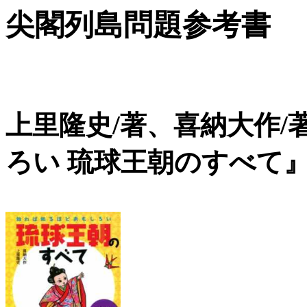
尖閣列島問題参考書
上里隆史/著、喜納大作
ろい 琉球王朝のすべて』 河