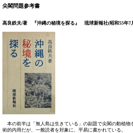
尖閣問題参考書
高良鉄夫/著 『沖縄の秘境を探る』 琉球新報社(昭和55年7月
本の前半は「無人島は生きている」の副題で尖閣の動植物を
術的内用だが、一般読者を対象に、平易に書かれている。