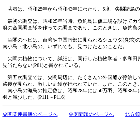
著者は、昭和25年から昭和43年にわたり、5度、尖閣諸島
最初の調査は、昭和25年当時、魚釣島に仮工場を設けてカツオ
府の合同調査隊を作っての調査であり、このときは、魚釣島
尖閣のヘビは、台湾や中国南部に見られるシュウダ(臭蛇)の
南小島・北小島の、いずれでも、見つけたとのことだ。
尖閣の植物について、詳細は、同行した植物学者・多和田真淳
見当たらない(P81)と書かれている。
第五次調査では、尖閣周辺に、たくさんの外国船が停泊して
路後が見られ、激しい乱獲が行われていた。また、このとき
南小島の海鳥の推定数は、昭和28年には50万羽、昭和38年には
羽と減少した。(P111～P116)
尖閣関連書籍のページへ
尖閣問題のページへ
北方領