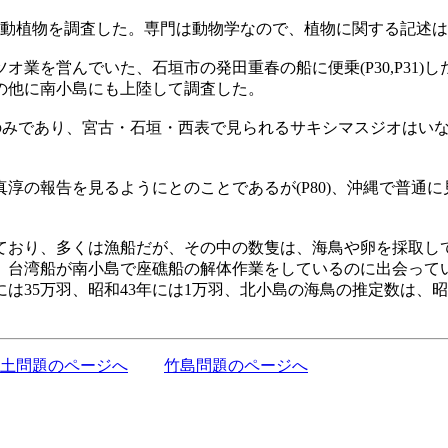
の動植物を調査した。専門は動物学なので、植物に関する記述
業を営んでいた、石垣市の発田重春の船に便乗(P30,P31
の他に南小島にも上陸して調査した。
みであり、宮古・石垣・西表で見られるサキシマスジオはいない
の報告を見るようにとのことであるが(P80)、沖縄で普通
おり、多くは漁船だが、その中の数隻は、海鳥や卵を採取し
、台湾船が南小島で座礁船の解体作業をしているのに出会って
35万羽、昭和43年には1万羽、北小島の海鳥の推定数は、昭和2
土問題のページへ
竹島問題のページへ