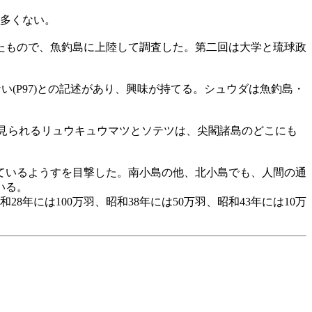
は多くない。
)したもので、魚釣島に上陸して調査した。第二回は大学と琉球政
(P97)との記述があり、興味が持てる。シュウダは魚釣島・
に見られるリュウキュウマツとソテツは、尖閣諸島のどこにも
ているようすを目撃した。南小島の他、北小島でも、人間の通
いる。
8年には100万羽、昭和38年には50万羽、昭和43年には10万