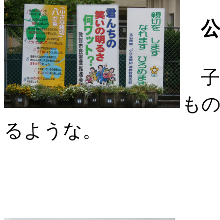
子
も
るような。