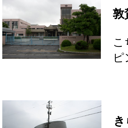
敦
こち
ピン
き