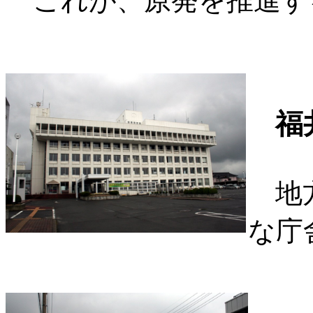
これが、原発を推進す
福
地方
な庁