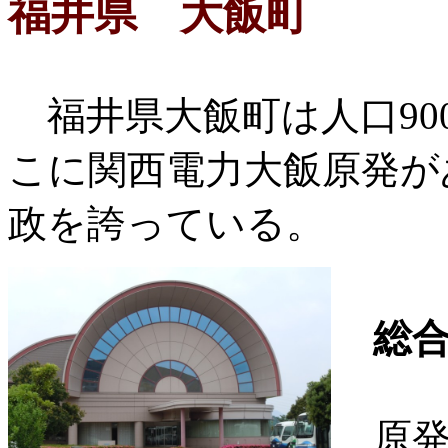
福井県 大飯町
福井県大飯町は人口90
こに関西電力大飯原発が
政を誇っている。
総
原発