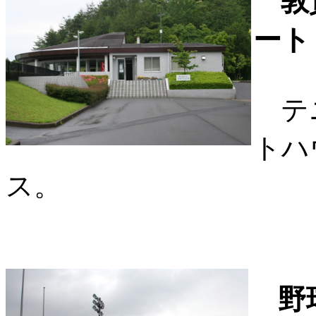
敦
ート
テニ
トハ
ス。
野