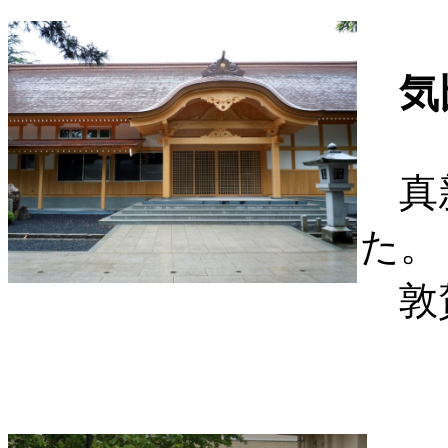
気
真新
た。
敦賀