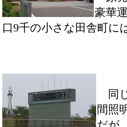
豪華
口9千の小さな田舎町に
同じ
間照
だが