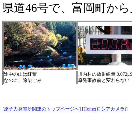
県道46号で、富岡町か
途中の山は紅葉
川内村の放射線量 0.072μ
なのに、除染ごみ
原発事故前と変わらない
[
原子力発電所関連のトップページへ
] [
Home(ロシアカメラ)
] 