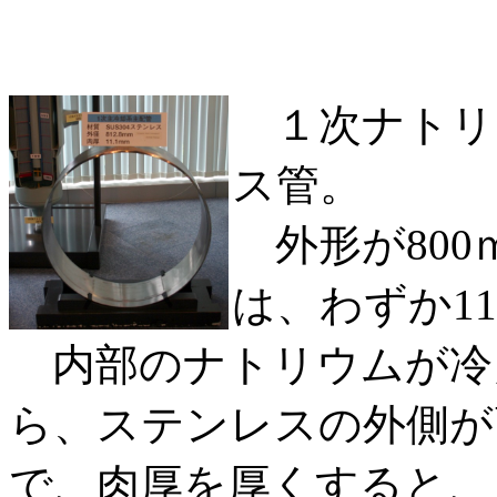
１次ナトリ
ス管。
外形が800
は、わずか11
内部のナトリウムが冷
ら、ステンレスの外側が
で、肉厚を厚くすると、