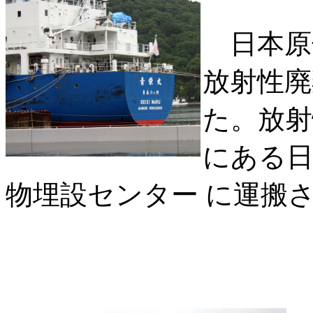
日本原
放射性廃
た。放射
にある日
物埋設センター に運搬