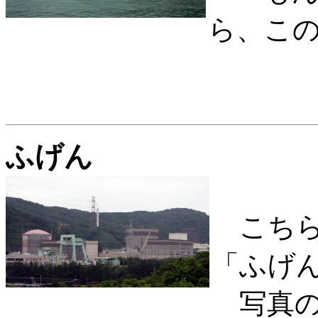
ら、こ
ふげん
こちら
「ふげ
写真の