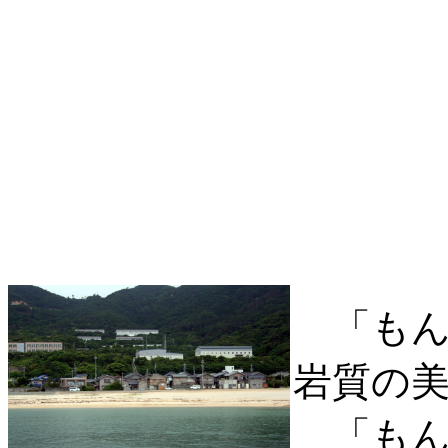
「もん
岩質の
「もん