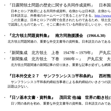
・
『日露間領土問題の歴史に関する共同作成資料』 日本国外
日本とロシア政府による共同作成資料。右側からは日本語、左側から
日本語文は、外務省のホームページで見ることができる。
http://www.
この文書は、日本とロシアの間で合意されたものであるため、領土交
で認識したものであって、そこに書かれている内容が正しいとか、その
・
『北方領土問題資料集』 南方同胞援護会 (1966.6.30)
北方領土問題関連の、重要な外交文書等の資料集。日本語文のみである
・
『新聞集成 北方領土 上巻 1947年～1979年』 戸丸広安
・
『新聞集成 北方領土 下巻 1980年～』 戸丸広安 大空社
北方領土問題関連の新聞記事の切り抜き。重要な記事が必ずしも網羅
『日本外交史２７ サンフランシスコ平和条約』 西村熊雄/
サンフランシスコ平和条約締結当事者による条約締結のいきさつの説
話題は少ない。
・
『日ソ基本文書・資料集』 茂田宏 他/編 世界の動き社(198
日ソ間の条約を初め、重要な外交文書等の資料集。日本語文のみであ