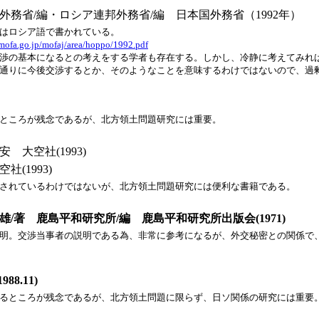
務省/編・ロシア連邦外務省/編 日本国外務省（1992年） 
はロシア語で書かれている。
mofa.go.jp/mofaj/area/hoppo/1992.pdf
渉の基本になるとの考えをする学者も存在する。しかし、冷静に考えてみれ
通りに今後交渉するとか、そのようなことを意味するわけではないので、過
ところが残念であるが、北方領土問題研究には重要。
 大空社(1993)
(1993)
されているわけではないが、北方領土問題研究には便利な書籍である。
著 鹿島平和研究所/編 鹿島平和研究所出版会(1971)
明。交渉当事者の説明である為、非常に参考になるが、外交秘密との関係で
8.11)
るところが残念であるが、北方領土問題に限らず、日ソ関係の研究には重要