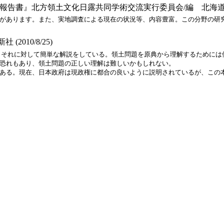
書』北方領土文化日露共同学術交流実行委員会/編 北海道神社庁(
があります。また、実地調査による現在の状況等、内容豊富。この分野の研
2010/8/25)
、それに対して簡単な解説をしている。領土問題を原典から理解するためには
恐れもあり、領土問題の正しい理解は難しいかもしれない。
ある。現在、日本政府は現政権に都合の良いように説明されているが、この