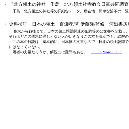
・
『北方領土の神社 千島・北方領土社寺教会日露共同調査報告
千島・北方領土の神社等の詳細なデータ。所在地・簡単な沿革の一覧
・
史料検証 日本の領土 百瀬孝/著 伊藤隆/監修 河出書房新社 (
幕末から戦後まで、日本の領土問題関連の条約等の公文書を記載し
それほどこの問題に詳しくない人がいきなりこの本を読んでも、誤解の
この本の解説は、基本的に、日本側の文書なので、日本の領土認識で
にはなっていない。
著者の力量だろうか、解説には疑問もある。
・・・More・・・