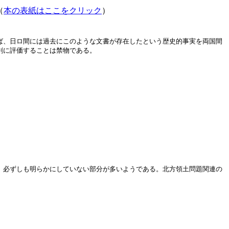
（
本の表紙はここをクリック
）
ば、日ロ間には過去にこのような文書が存在したという歴史的事実を両国間
剰に評価することは禁物である。
、必ずしも明らかにしていない部分が多いようである。北方領土問題関連の
。