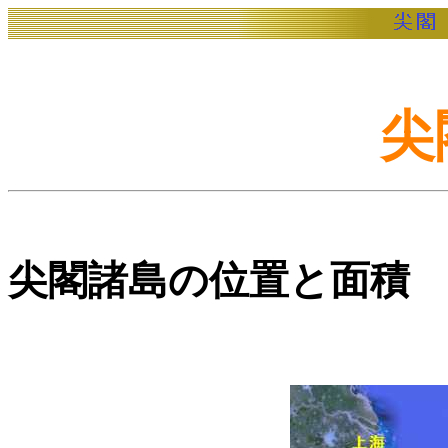
尖閣
尖閣諸島の位置と面積