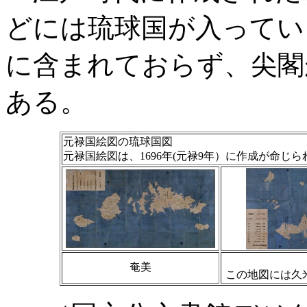
どには琉球国が入ってい
に含まれておらず、尖閣
ある。
元禄国絵図の琉球国図
元禄国絵図は、1696年(元禄9年）に作成が命じ
奄美
この地図には久