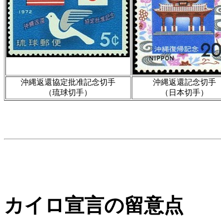
沖縄返還協定批准記念切手
沖縄返還記念切手
（琉球切手）
（日本切手）
カイロ宣言の留意点