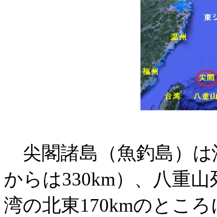
尖閣諸島（魚釣島）は沖
からは330km）、八重山
湾の北東170kmのとこ