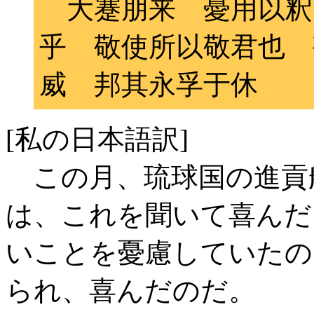
大蹇朋来 憂用以釈
乎 敬使所以敬君也 
威 邦其永孚于休
[私の日本語訳]
この月、琉球国の進貢
は、これを聞いて喜んだ
いことを憂慮していたの
られ、喜んだのだ。