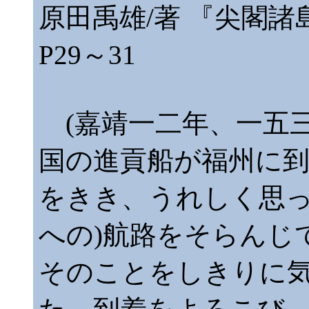
原田禹雄/著 『尖閣諸
P29～31
(嘉靖一二年、一五三
国の進貢船が福州に
をきき、うれしく思っ
への)航路をそらんじ
そのことをしきりに