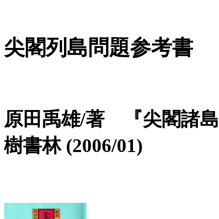
尖閣列島問題参考書
原田禹雄/著 『尖閣諸
樹書林 (2006/01)