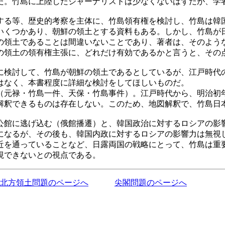
。竹島に上陸したジャーナリストは少なくないはずだが、学
る等、歴史的考察を主体に、竹島領有権を検討し、竹島は韓
くつかあり、朝鮮の領土とする資料もある。しかし、竹島が
の領土であることは間違いないことであり、著者は、そのよう
の領土の領有権主張に、どれだけ有効であるかと言うと、その
検討して、竹島が朝鮮の領土であるとしているが、江戸時代
はなく、本書程度に詳細な検討をしてほしいものだ。
元禄・竹島一件、天保・竹島事件）。江戸時代から、明治初
解釈できるものは存在しない。このため、地図解釈で、竹島日
館に逃げ込む（俄館播遷）と、韓国政治に対するロシアの影響
になるが、その後も、韓国内政に対するロシアの影響力は無視し
近を通っていることなど、日露両国の戦略にとって、竹島は重
視できないとの視点である。
北方領土問題のページへ
尖閣問題のページへ