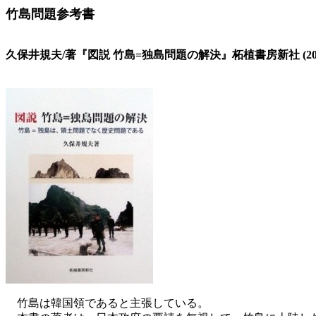
竹島問題参考書
久保井規夫/著『図説 竹島=独島問題の解決』柘植書房新社 (2014
竹島は韓国領であると主張している。