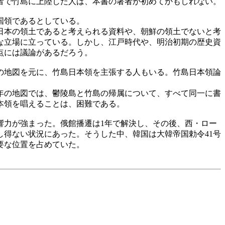
者で竹島に上陸した人は、本書の著者が初めてかもしれない。
国領であるとしている。
日本の領土であると考えられる資料や、朝鮮の領土でないと考
な立場に立っている。しかし、江戸時代や、明治初期の歴史資
点には議論があるだろう。
の地図を元に、竹島日本領を主張する人もいる。竹島日本領論
年の地図では、鬱陵島と竹島の帰属について、すべて同一に書
本領を唱えることは、困難である。
力が強まった。俄館播遷は1年で解決し、その後、西・ロー
得ない状況にあった。そうした中、韓国は大韓帝国勅令41号
要な位置を占めていた。