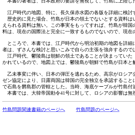
本書の著者は、日本政府の要請を無視して、竹島に上陸した
江戸時代の地図、特に、長久保赤水図の各版を詳細に検討す
歴史的に見た場合、竹島が日本の領土でないとする資料はい
えられる資料は無い。この事実をもってすれば、竹島が韓国
料は、現在の国際法と完全に一致するものでないので、現在
ところで、本書では、江戸時代から明治初期の地図を詳細に
者は、ずさんな検討と思いこみで自らの主張を強弁するので
江戸時代、鬱陵島は朝鮮の領土であることが決まっていた（
かれているので、地図上では、鬱陵島が朝鮮で竹島が日本と
乙未事変に伴い、日本の弾圧を逃れるため、高宗がロシア公
ゼン協定により、日露両国は韓国の完全独立を承認すること
で石島を欝島郡の管轄とした。当時、海底ケーブルが竹島付
本書では、大韓帝国勅令41号に対して、ロシアの影響は無
竹島問題関連書籍のページへ
竹島問題のページへ