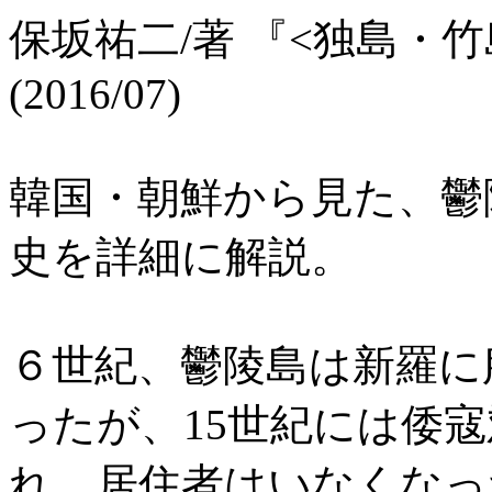
保坂祐二/著 『<独島・
(2016/07)
韓国・朝鮮から見た、鬱
史を詳細に解説。
６世紀、鬱陵島は新羅に
ったが、15世紀には倭
れ、居住者はいなくなっ