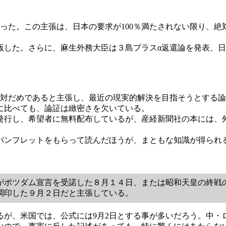
だった。この主張は、日本の要求が100％満たされない限り、絶
出版した。さらに、麻生外務大臣は３島プラスα返還論を発表、
対だめであると主張し、最近の現実的解決を目指そうとする論
に比べても、論証は緻密さを欠いている。
行し、希望者に無料配布しているが、産経新聞社の本には、
ンフレットをもらって読んだほうが、まともな知識が得られ
ポツダム宣言を受諾した８月１４日、または昭和天皇の終戦
調印した９月２日だと主張している。
あるが、米国では、公式には9月2日とする事が多いだろう。中・