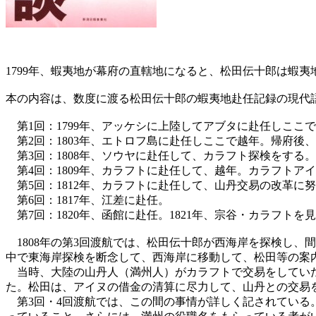
1799年、蝦夷地が幕府の直轄地になると、松田伝十郎は蝦
本の内容は、数度に渡る松田伝十郎の蝦夷地赴任記録の現代
第1回：1799年、アッケシに上陸してアブタに赴任しここ
第2回：1803年、エトロフ島に赴任しここで越年。帰府後
第3回：1808年、ソウヤに赴任して、カラフト探検をする。
第4回：1809年、カラフトに赴任して、越年。カラフトア
第5回：1812年、カラフトに赴任して、山丹交易の改革に
第6回：1817年、江差に赴任。
第7回：1820年、函館に赴任。1821年、宗谷・カラフト
1808年の第3回渡航では、松田伝十郎が西海岸を探検し、
中で東海岸探検を断念して、西海岸に移動して、松田等の案
当時、大陸の山丹人（満州人）がカラフトで交易をしていた
た。松田は、アイヌの借金の清算に尽力して、山丹との交易
第3回・4回渡航では、この間の事情が詳しく記されている