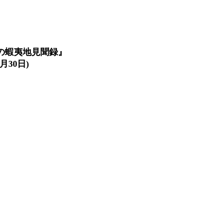
郎の蝦夷地見聞録』
月30日)