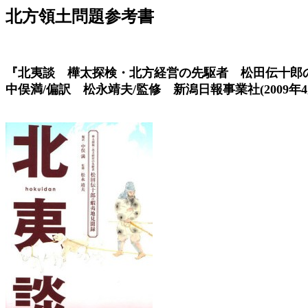
北方領土問題参考書
『北夷談 樺太探検・北方経営の先駆者 松田伝十
中俣満/偏訳 松永靖夫/監修 新潟日報事業社(2009年4