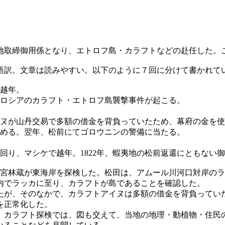
夷地取締御用係となり、エトロフ島・カラフトなどの赴任した。こ
語訳。文章は読みやすい。以下のように７回に分けて書かれて
で越年。
、ロシアのカラフト・エトロフ島襲撃事件が起こる。
イヌが山丹交易で多額の借金を背負っていたため、幕府の金を
努める。翌年、松前にてゴロウニンの警備に当たる。
を見回り、マシケで越年。1822年、蝦夷地の松前返還にともない
間宮林蔵が東海岸を探検した。松田は、アムール川河口対岸の
内でラッカに至り、カラフトが島であることを確認した。
が、そのなかで、カラフトアイヌは多額の借金を背負ってい
を正常化した。
。カラフト探検では、図も交えて、当地の地理・動植物・住民