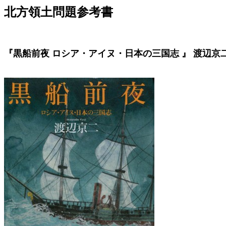
北方領土問題参考書
『黒船前夜 ロシア・アイヌ・日本の三国志 』 渡辺京二/著(