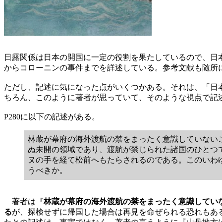
日露関係は日本の開国に一定の役割を果たしているので、日
からコローニンの事件までを詳述している。参考文献も随所
ただし、記述に気になった点がいくつかある。それは、「日
ちろん、このように著者が思っていて、そのような視点で記
P280に以下の記述がある。
林蔵が幕府の海外渡航の禁をまったく意識していない
ぬ未開の領域であり、渡航が禁じられた諸国のひとつ
ヌの手を経て松前へもたらされるのである。このいわ
うべきか。
著者は『
林蔵が幕府の海外渡航の禁をまったく意識してい
る
が、探検せずに帰国した場合は再見を命ぜられる恐れもあると