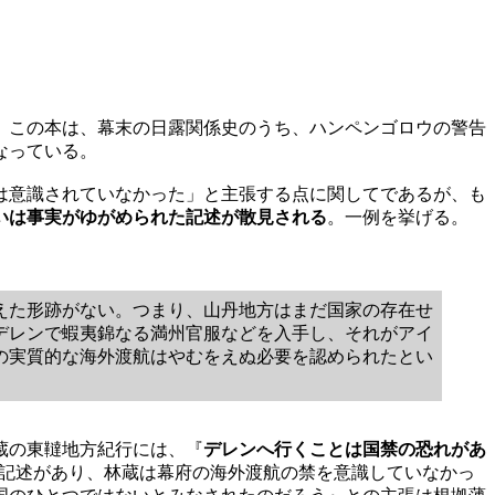
。この本は、幕末の日露関係史のうち、ハンペンゴロウの警告
なっている。
は意識されていなかった」と主張する点に関してであるが、も
いは事実がゆがめられた記述が散見される
。一例を挙げる。
えた形跡がない。つまり、山丹地方はまだ国家の存在せ
デレンで蝦夷錦なる満州官服などを入手し、それがアイ
の実質的な海外渡航はやむをえぬ必要を認められたとい
蔵の東韃地方紀行には、『
デレンへ行くことは国禁の恐れがあ
との記述があり、林蔵は幕府の海外渡航の禁を意識していなかっ