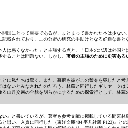
本開国にとって重要であるが、まとまって書かれた本は少ない
に記載されており、この分野の研究の手助けとなる好適な書と
本人は悪くなかった」と主張する点と、「日本の北辺は外国と
述することは問題ない。しかし、
著者の主張のために史実ある
ことに私たちは驚く。また、幕府も彼がこの禁令を犯したと考
ではないとみなされたのだろう。林蔵と同行したギリヤークは
ゆる山丹交易の全貌を明らかにするための探索行として、林蔵
ない
』と書いているが、著者も参考文献に掲載している間宮林
思い、入貢に同行した（東洋文庫484 平凡社版 P123)』