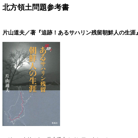
北方領土問題参考書
片山道夫／著『追跡！あるサハリン残留朝鮮人の生涯』凱