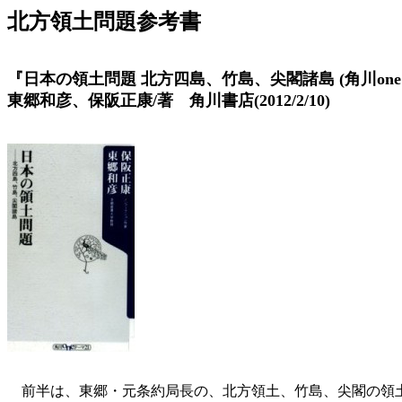
北方領土問題参考書
『日本の領土問題 北方四島、竹島、尖閣諸島 (角川one
東郷和彦、保阪正康/著 角川書店(2012/2/10)
前半は、東郷・元条約局長の、北方領土、竹島、尖閣の領土