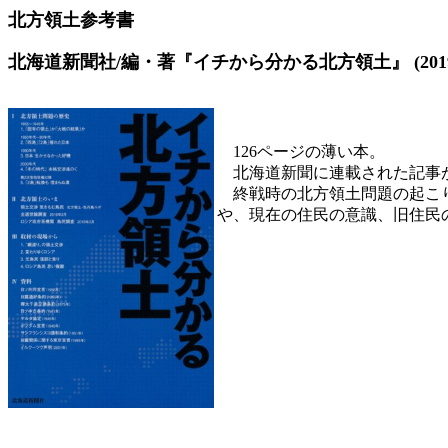
北方領土参考書
北海道新聞社/編・著『イチから分かる北方領土』 (2019/
126ページの薄い本。
北海道新聞に連載された記事が
終戦時の北方領土問題の起こり
や、現在の住民の意識、旧住民