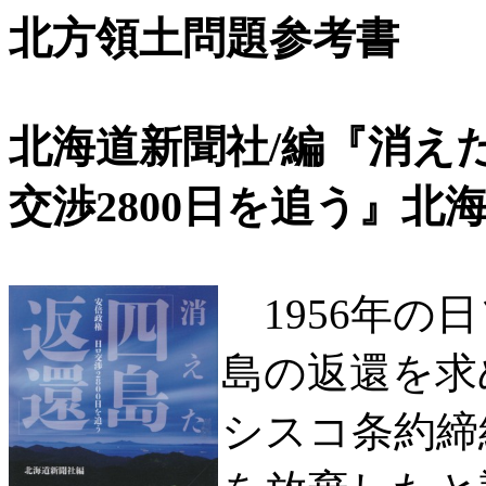
北方領土問題参考書
北海道新聞社/編『消え
交渉2800日を追う』北海道新
1956年の
島の返還を求
シスコ条約締