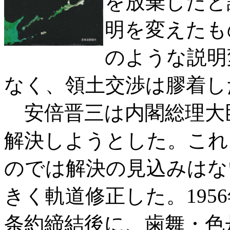
を放棄したと
明を変えたも
のような説明
なく、領土交渉は膠着し
安倍晋三は内閣総理大
解決しようとした。これ
のでは解決の見込みはな
きく軌道修正した。195
条約締結後に、歯舞・色