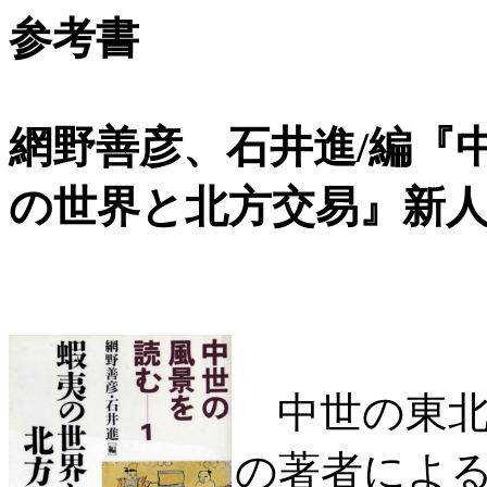
参考書
網野善彦、石井進/編『
の世界と北方交易』新人物往来
中世の東北
の著者による