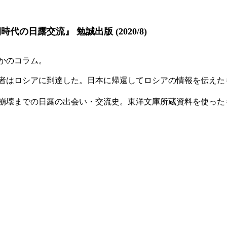
の日露交流』 勉誠出版 (2020/8)
つかのコラム。
はロシアに到達した。日本に帰還してロシアの情報を伝えた
崩壊までの日露の出会い・交流史。東洋文庫所蔵資料を使った