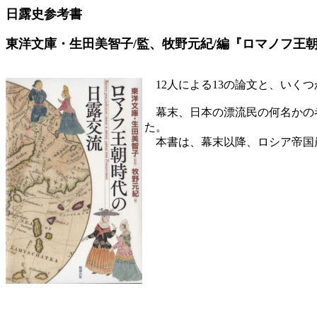
日露史参考書
東洋文庫・生田美智子/監、牧野元紀/編『ロマノフ王朝時代
12人による13の論文と、いく
幕末、日本の漂流民の何名かの者
た。
本書は、幕末以降、ロシア帝国