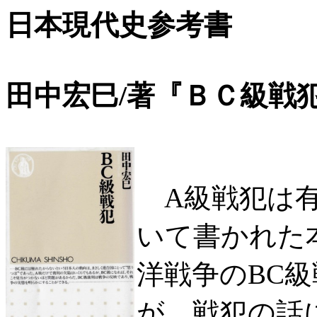
日本現代史参考書
田中宏巳/著『ＢＣ級戦犯 』
A級戦犯は有
いて書かれた
洋戦争のBC
が、戦犯の話