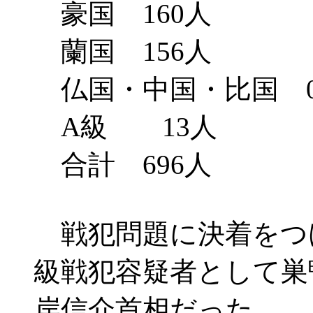
豪国 160人
蘭国 156人
仏国・中国・比国 
A級 13人
合計 696人
戦犯問題に決着をつ
級戦犯容疑者として巣
岸信介首相だった。