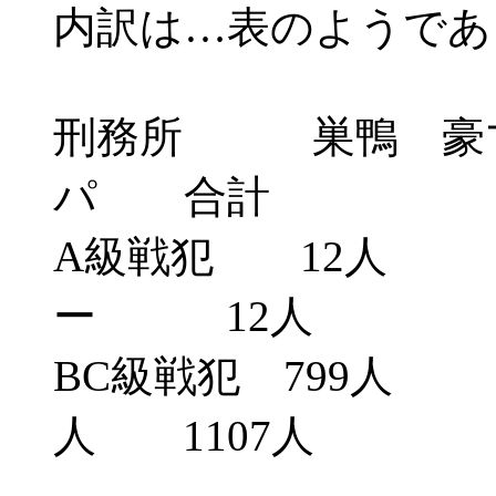
内訳は…表のようであ
刑務所 巣鴨 豪マ
パ 合計
A級戦犯
ー 12人
BC級戦犯 799
人 1107人