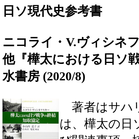
日ソ現代史参考書
ニコライ・V.ヴィシネフ
他『樺太における日ソ戦
水書房 (2020/8)
著者はサハリ
は、樺太の日