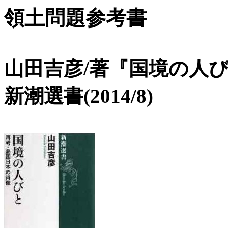
領土問題参考書
山田吉彦/著『国境の人び
新潮選書(2014/8)