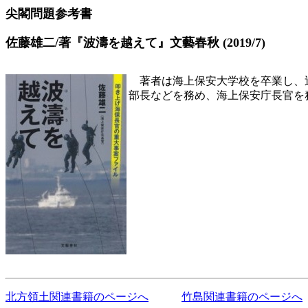
尖閣問題参考書
佐藤雄二/著『波濤を越えて』文藝春秋 (2019/7)
著者は海上保安大学校を卒業し、
部長などを務め、海上保安庁長官を
北方領土関連書籍のページへ
竹島関連書籍のページへ