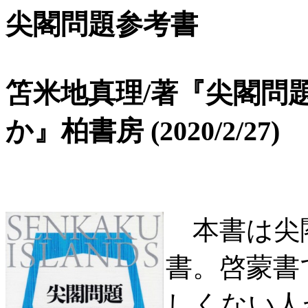
尖閣問題参考書
笘米地真理/著『尖閣問
か』柏書房 (2020/2/27)
本書は尖
書。啓蒙書
しくない人