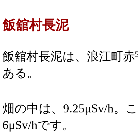
飯舘村長泥
飯舘村長泥は、浪江町赤
ある。
畑の中は、9.25μSv/
6μSv/hです。