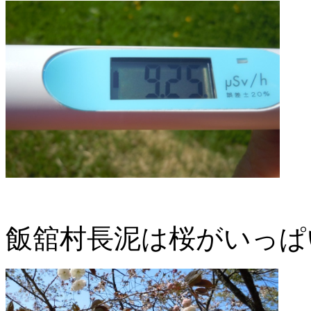
飯舘村長泥は桜がいっぱ