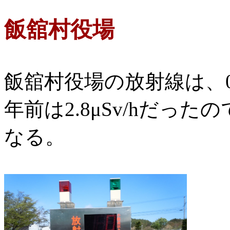
飯舘村役場
飯舘村役場の放射線は、0.7
年前は2.8μSv/hだっ
なる。