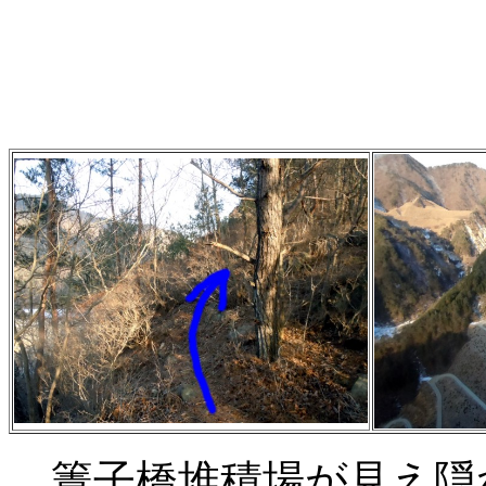
簀子橋堆積場が見え隠