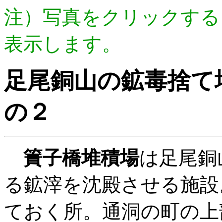
注）写真をクリックする
表示します。
足尾銅山の鉱毒捨て
の２
簀子橋堆積場
は足尾銅
る鉱滓を沈殿させる施設
ておく所。通洞の町の上