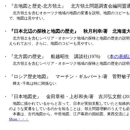
・
『古地図と歴史‐北方領土』 北方領土問題調査会編同盟通信社(
北方領土を含むオホーツク地域の地図の変遷を説明。地図のコピーも
で、地図は見やすい。
・
『日本北辺の探検と地図の歴史』 秋月利幸/著 北海道大学図
北方領土を含むシベリア・オホーツク地域の探検と地図の歴史の説明
えられており、さらに、地図のコピーも見やすい。
・
『北方図の歴史』 船越昭生 講談社(1976) （
本の表紙
北方領土を含むシベリア・オホーツク地域の探検と地図の歴史の説明
・
『ロシア歴史地図』 マーチン・ギルバート/著 菅野敏子/訳
樺太･千島は特に関係ない
・
『日本地図史』 金田章裕・上杉和央/著 吉川弘文館 (2012/2
地図に描かれているからと言って、日本が実効支配していたと短絡的
のような変遷をしているのかを知ることは、領土問題理解のうえでも必
本書は、古代地図から、中世地図、江戸幕府の国絵図、東西交流によ
More・・・