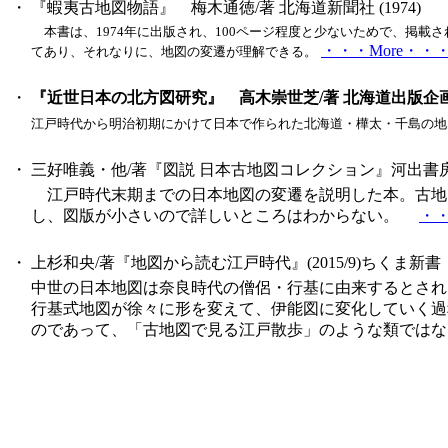
・
『蝦夷古地図物語』 梅木通徳/著 北海道新聞社 (1974)
本書は、1974年に出版され、100ページ程度と少ないためで、掲載
・・・More・・
てあり、それなりに、地図の変遷が理解できる。
・
『近世日本の北方図研究』 高木崇世芝/著 北海道出版企画センタ
江戸時代から明治初期にかけて日本で作られた北海道・樺太・千島の地
・
三好唯義・他/著『図説 日本古地図コレクション』河出書房新社 
江戸時代末期までの日本地図の変遷を説明した本。古地
し、図版が小さいので詳しいところはわからない。
・・
・
上杉和央/著『地図から読む江戸時代』(2015/9)ちくま新書
中世の日本地図は奈良時代の僧侶・行基に由来するとされ
行基式地図が徐々に形を変えて、伊能図に変化していく
のであって、「古地図で見る江戸散歩」のような類では