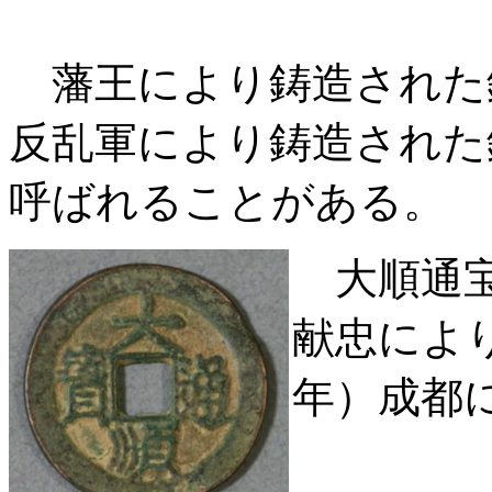
藩王により鋳造された
反乱軍により鋳造された
呼ばれることがある。
大順通宝
献忠により
年）成都