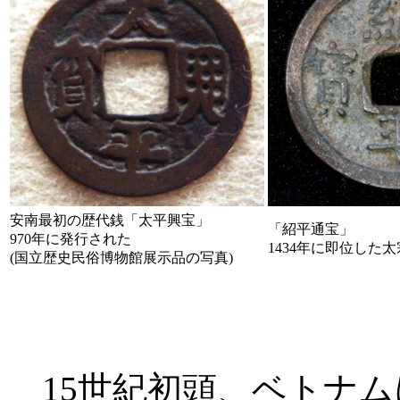
安南最初の歴代銭「太平興宝」
「紹平通宝」
970年に発行された
1434年に即位した
(国立歴史民俗博物館展示品の写真)
15世紀初頭、ベトナム