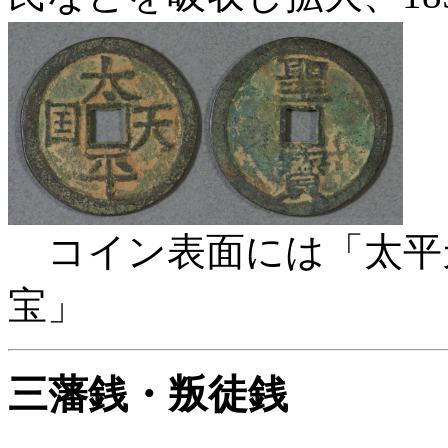
コイン表面には「太
宝」
三藩銭・叛徒銭