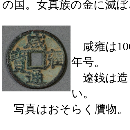
の国。女真族の金に滅ぼ
咸雍は10
年号。
遼銭は造
い。
写真はおそらく贋物。