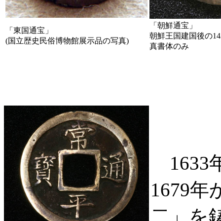
「朝鮮通宝」
「東国通宝」
朝鮮王国建国後の14
(国立歴史民俗博物館展示品の写真)
真書体のみ
163
1679
二」を