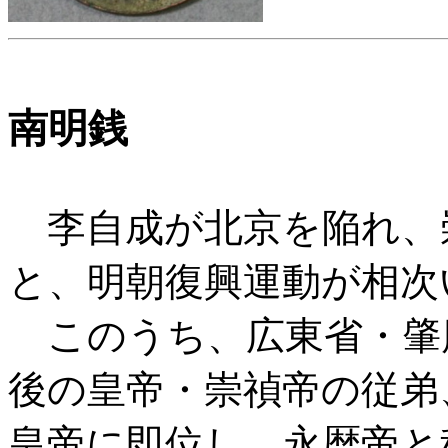
南明銭
李自成が北京を陥れ、
と、明朝復興運動が相次
このうち、広東省・肇
後の皇帝・崇禎帝の従弟、
皇帝に即位し、永暦帝と